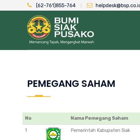
(62-761)855-764
helpdesk@bsp.co.i
PEMEGANG SAHAM
No
Nama Pemegang Saham
1
Pemerintah Kabupaten Siak