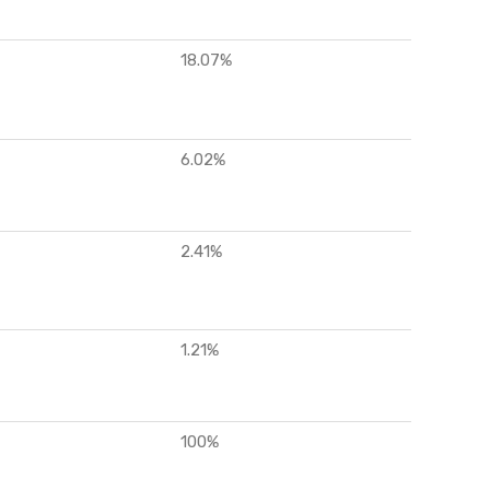
18.07%
6.02%
2.41%
1.21%
100%