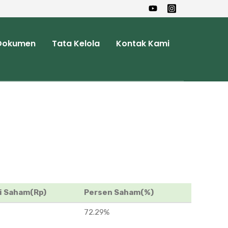
Dokumen
Tata Kelola
Kontak Kami
ai Saham(Rp)
Persen Saham(%)
72.29%