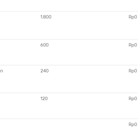
1.800
Rp0
600
Rp0
an
240
Rp0
120
Rp0
Rp0